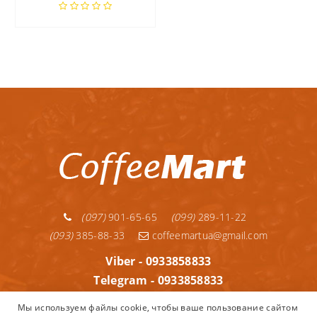
(097)
901-65-65
(099)
289-11-22
(093)
385-88-33
coffeemartua@gmail.com
Viber - 0933858833
Telegram - 0933858833
Telegram - 0992891122
Мы используем файлы cookie, чтобы ваше пользование сайтом