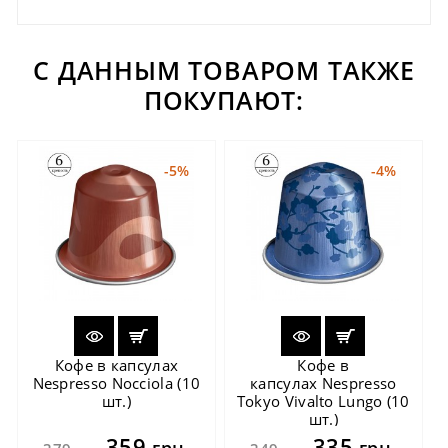
С ДАННЫМ ТОВАРОМ ТАКЖЕ
ПОКУПАЮТ:
-5%
-4%
Кофе в капсулах
Кофе в
Nespresso Nocciola (10
капсулах Nespresso
шт.)
Tokyo Vivalto Lungo (10
шт.)
359
335
грн.
грн.