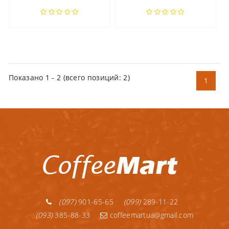
Показано
1
-
2
(всего позиций:
2
)
1
(097)
901-65-65
(099)
289-11-22
(093)
385-88-33
coffeemartua@gmail.com