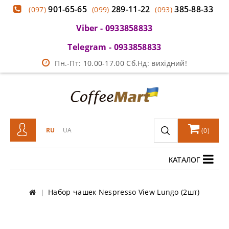
901-65-65
289-11-22
385-88-33
(097)
(099)
(093)
Viber - 0933858833
Telegram - 0933858833
Пн.-Пт: 10.00-17.00 Сб.Нд: вихідний!
RU
UA
(
0
)
КАТАЛОГ
Набор чашек Nespresso View Lungo (2шт)