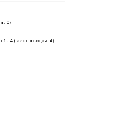
(0)
ть
но
1
-
4
(всего позиций:
4
)