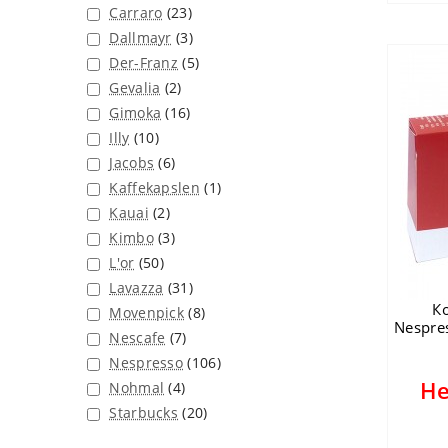
Carraro
(23)
Dallmayr
(3)
Der-Franz
(5)
Gevalia
(2)
Gimoka
(16)
Illy
(10)
Jacobs
(6)
Kaffekapslen
(1)
Kauai
(2)
Kimbo
(3)
L'or
(50)
Lavazza
(31)
К
Movenpick
(8)
Nespre
Nescafe
(7)
Nespresso
(106)
Не
Nohmal
(4)
Starbucks
(20)