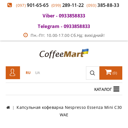
901-65-65
289-11-22
385-88-33
(097)
(099)
(093)
Viber - 0933858833
Telegram - 0933858833
Пн.-Пт: 10.00-17.00 Сб.Нд: вихідний!
RU
UA
(
0
)
КАТАЛОГ
Капсульная кофеварка Nespresso Essenza Mini C30
WAE