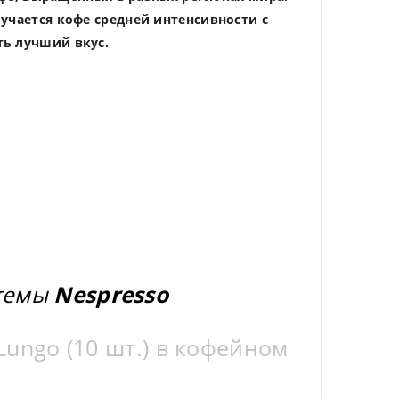
лучается кофе средней интенсивности с
ть лучший вкус.
стемы
Nespresso
ungo (10 шт.) в кофейном