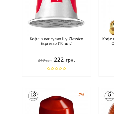
Кофе в капсулах Illy Classico
Кофе 
Espresso (10 шт.)
O
222
грн.
249
грн.
-7%