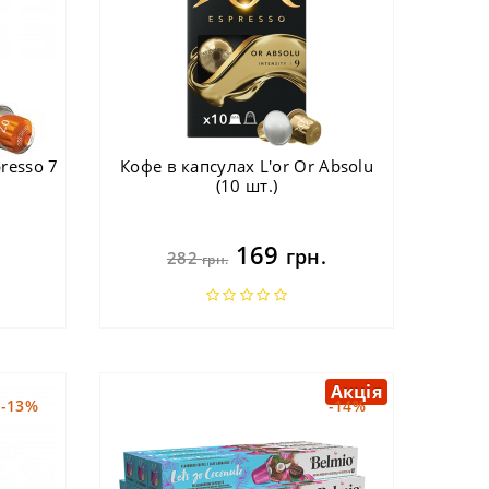
resso 7
Кофе в капсулах L'or Or Absolu
(10 шт.)
169
грн.
282
грн.
Акція
-13%
-14%