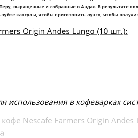
Перу, выращенные и собранные в Андах. В результате по
ьзуйте капсулы, чтобы приготовить лунго, чтобы получи
mers Origin Andes Lungo (10 шт.):
ля использования в кофеварках си
офе Nescafe Farmers Origin Andes L
ua