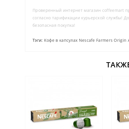
Проверенный интернет магазин coffeemart пре
согласно тарификации курьерской службы! Д
безопасная покупка!
Тэги:
Кофе в капсулах Nescafe Farmers Origin 
ТАКЖ