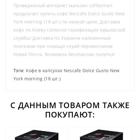
Проверенный интернет магазин coffeemart
предлагает купить кофе Nescafe Dolce Gusto New
York morning (18 шт.) по низкой цене. Доставка
кофе по Киеву согласно тарификации курьерской
службы! Доставка по Украине наложенным
платежом при помощи служб перевозчиков
Новая Почта. Возможна безопасная покупка!
Тэги:
Кофе в капсулах Nescafe Dolce Gusto New
York morning (18 шт.)
С ДАННЫМ ТОВАРОМ ТАКЖЕ
ПОКУПАЮТ: