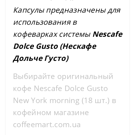
Капсулы предназначены для
использования в
кофеварках системы
Nescafe
Dolce Gusto (Нескафе
Дольче Густо)
Выбирайте оригинальный
кофе Nescafe Dolce Gusto
New York morning (18 шт.) в
кофейном магазине
coffeemart.com.ua