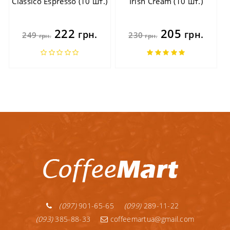
Classico Espresso (10 шт.)
Irish Cream (10 шт.)
222
205
грн.
грн.
249
230
грн.
грн.
(097)
901-65-65
(099)
289-11-22
(093)
385-88-33
coffeemartua@gmail.com