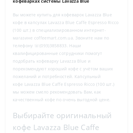
кофеварках системы Lavazza Blue
Вы можете купить для кофеварок Lavazza Blue
кофе в капсулах Lavazza Blue Caffe Espresso Ricco
(100 шт.) в специализированном интернет-
магазине coffeemart.com.ua. Звоните нам по
телефону ☏(093)3858833. Наши
квалифицированные сотрудники помогут
подобрать кофеварку Lavazza Blue и
порекомендуют хороший кофе с учётом ваших
пожеланий и потребностей. Капсульный
кофе Lavazza Blue Caffe Espresso Ricco (100 шт.)
мы можем смело рекомендовать Вам, как
качественный кофе по очень выгодной цене.
Выбирайте оригинальный
кофе Lavazza Blue Caffe