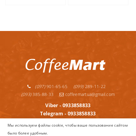
(097)
901-65-65
(099)
289-11-22
(093)
385-88-33
coffeemartua@gmail.com
Viber - 0933858833
Telegram - 0933858833
Telegram - 0992891122
Мы используем файлы cookie, чтобы ваше пользование сайтом
WhatsApp - 0933858833
было более удобным.