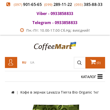
901-65-65
289-11-22
385-88-33
(097)
(099)
(093)
Viber - 0933858833
Telegram - 0933858833
Пн.-Пт: 10.00-17.00 Сб.Нд: вихідний!
RU
UA
(
0
)
КАТАЛОГ
Кофе в зернах Lavazza Tierra Bio Organic 1кг