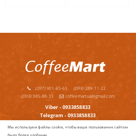
(097)
901-65-65
(099)
289-11-22
(093)
385-88-33
coffeemartua@gmail.com
Viber - 0933858833
Telegram - 0933858833
Telegram - 0992891122
Мы используем файлы cookie, чтобы ваше пользование сайтом
WhatsApp - 0933858833
было более удобным.