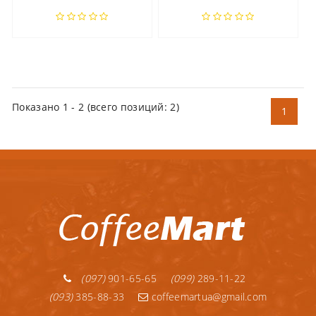
Показано
1
-
2
(всего позиций:
2
)
1
(097)
901-65-65
(099)
289-11-22
(093)
385-88-33
coffeemartua@gmail.com