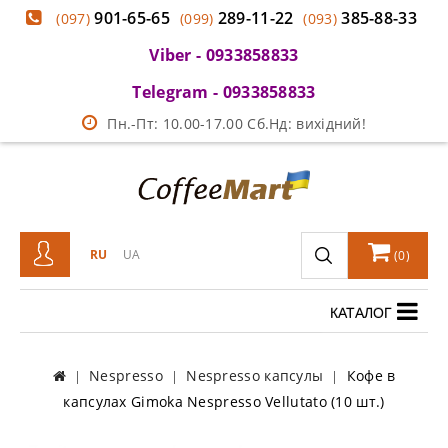
901-65-65
289-11-22
385-88-33
(097)
(099)
(093)
Viber - 0933858833
Telegram - 0933858833
Пн.-Пт: 10.00-17.00 Сб.Нд: вихідний!
RU
UA
(
0
)
КАТАЛОГ
Nespresso
Nespresso капсулы
Кофе в
капсулах Gimoka Nespresso Vellutato (10 шт.)