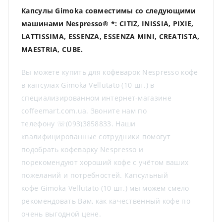
Капсулы Gimoka совместимы со следующими
машинами Nespresso® *: CITIZ, INISSIA, PIXIE,
LATTISSIMA, ESSENZA, ESSENZA MINI, CREATISTA,
MAESTRIA, CUBE.
Вы можете купить для кофеварок Nespresso кофе
в капсулах Gimoka Vellutato (10 шт.) в
специализированном интернет-магазине
coffeemart.com.ua. Звоните нам по
телефону ☏(093)3858833. Наши
квалифицированные сотрудники помогут
подобрать кофеварку Nespresso и
порекомендуют хороший кофе с учётом ваших
пожеланий и потребностей. Капсульный
кофе Gimoka Vellutato (10 шт.) мы можем смело
рекомендовать Вам, как качественный кофе по
очень выгодной цене.