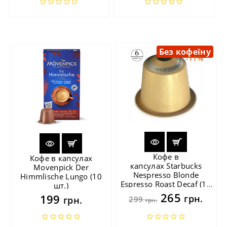
Без кофеїну
-11%
Кофе в
Кофе в капсулах
капсулах Starbucks
Movenpick Der
Nespresso Blonde
Himmlische Lungo (10
Espresso Roast Decaf (10
шт.)
шт.)
265
199
грн.
грн.
299
грн.