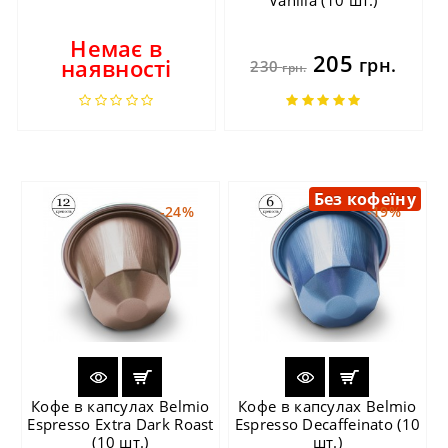
Немає в
205
наявності
грн.
230
грн.
Без кофеїну
-24%
-19%
Кофе в капсулах Belmio
Кофе в капсулах Belmio
Espresso Extra Dark Roast
Espresso Decaffeinato (10
(10 шт.)
шт.)