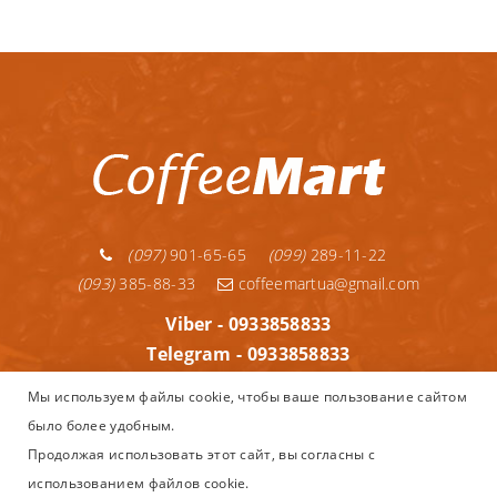
(097)
901-65-65
(099)
289-11-22
(093)
385-88-33
coffeemartua@gmail.com
Viber - 0933858833
Telegram - 0933858833
Telegram - 0992891122
Мы используем файлы cookie, чтобы ваше пользование сайтом
WhatsApp - 0933858833
было более удобным.
Информация
Продолжая использовать этот сайт, вы согласны с
использованием файлов cookie.
Copyright © 2013–2025
Coffeemart.com.ua - интернет магазин