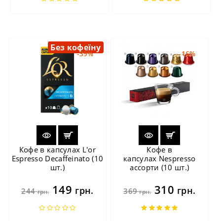
Без кофеїну
-39%
-16%
Кофе в капсулах L'or
Кофе в
Espresso Decaffeinato (10
капсулах Nespresso
шт.)
ассорти (10 шт.)
149
310
грн.
грн.
244
369
грн.
грн.