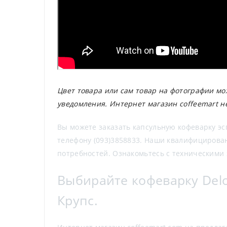
Цвет товара или сам товар на фотографии мо
уведомления. Интернет магазин coffeemart н
Вы можете заказать капсульную кофеварку эсп
телефону (093)3858833. Наши квалифицирова
потребностей. Ознакомьтесь с техническими х
Выбирайте кофеварку Delon
Крупс.