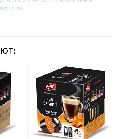
o Piccolo XS EDG 210.B по низкой цене и с
вая Почта.
ЮТ: