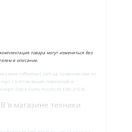
 комплектация товара могут изменяться без
телем в описание.
магазине coffeemart.com.ua, позвонив нам по
rups с учётом ваших пожеланий и
nghi Dolce Gusto Piccolo XS EDG 210.B.
.B в магазине техники