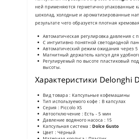
ней применяются герметично упакованные кап
шоколад, холодные и ароматизированные нап
результате чего образуется плотная кремовая
Автоматическая регулировка давления с 
С интуитивно понятной светодиодной па
Автоматический режим ожидания через 5
Магнитный держатель капсул для удобного
Регулируемый по высоте пластиковый подд
высоты.
Характеристики Delonghi Do
Вид товара : Капсульные кофемашины
Тип используемого кофе : В капсулах
Серия : Piccolo XS
Автоотключение : Есть - 5 мин
Давление водяного насоса : 15
Капсульная система :
Dolce Gusto
Цвет : Чёрный
Материал корпуса : Пластик