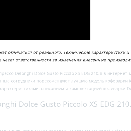
жет отличаться от реального. Технические характеристики и
е несет ответственности за изменения внесенные производи
рессо Delonghi Dolce Gusto Piccolo XS EDG 210.B в интернет-
нные сотрудники порекомендуют лучшую модель кофеварки K
арактеристиками, описанием и комплектацией кофеварки Delo
ghi Dolce Gusto Piccolo XS EDG 210