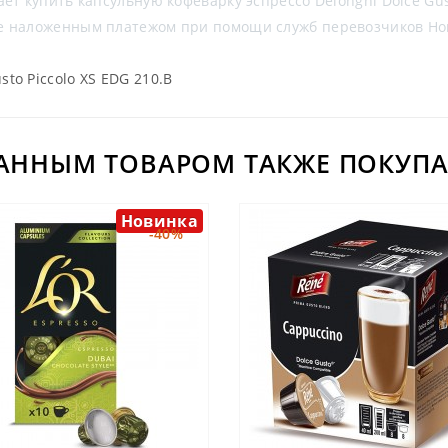
ет купить капсульную кофеварку эспрессо Delonghi Dolce Gust
не наложенным платежом при помощи служб перевозчиков Но
to Piccolo XS EDG 210.B
ДАННЫМ ТОВАРОМ ТАКЖЕ ПОКУПА
Новинка
-40%