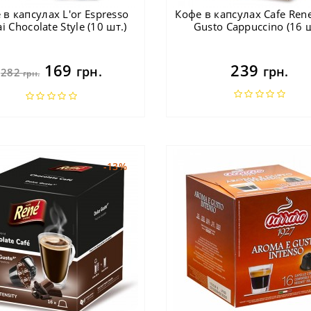
 в капсулах L'or Espresso
Кофе в капсулах Cafe Ren
i Chocolate Style (10 шт.)
Gusto Cappuccino (16 ш
169
239
грн.
грн.
282
грн.
-13%