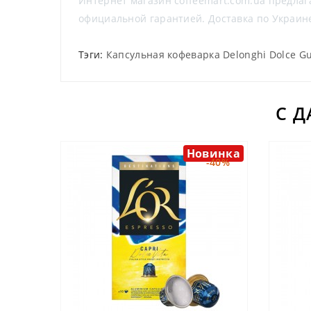
Интернет магазин coffeemart.com.ua предлага
официальной гарантией. Доставка по Украи
Тэги:
Капсульная кофеварка Delonghi Dolce Gus
С 
Новинка
-40%