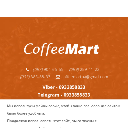
(097)
901-65-65
(099)
289-11-22
(093)
385-88-33
coffeemartua@gmail.com
Viber - 0933858833
Telegram - 0933858833
Telegram - 0992891122
Мы используем файлы cookie, чтобы ваше пользование сайтом
WhatsApp - 0933858833
было более удобным.
Информация
Продолжая использовать этот сайт, вы согласны с