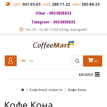
901-65-65
289-11-22
385-88-33
(097)
(099)
(093)
Viber - 0933858833
Telegram - 0933858833
Пн.-Пт: 10.00-17.00 Сб.Нд: вихідний!
RU
UA
(
0
)
КАТАЛОГ
Кофейные новости
Кофе Кона
Кофе Кона