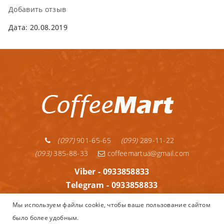
Добавить отзыв
Дата: 20.08.2019
(097)
901-65-65
(099)
289-11-22
(093)
385-88-33
coffeemartua@gmail.com
Viber - 0933858833
Telegram - 0933858833
Telegram - 0992891122
Мы используем файлы cookie, чтобы ваше пользование сайтом
WhatsApp - 0933858833
было более удобным.