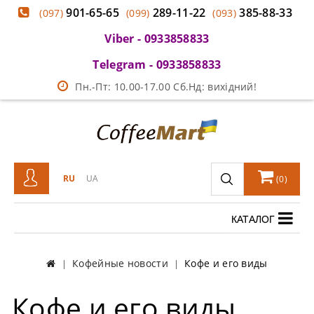
901-65-65
289-11-22
385-88-33
(097)
(099)
(093)
Viber - 0933858833
Telegram - 0933858833
Пн.-Пт: 10.00-17.00 Сб.Нд: вихідний!
RU
UA
(
0
)
КАТАЛОГ
Кофейные новости
Кофе и его виды
Кофе и его виды